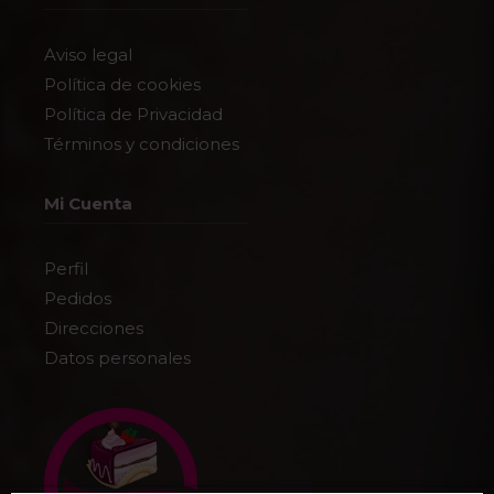
Aviso legal
Política de cookies
Política de Privacidad
Términos y condiciones
Mi Cuenta
Perfil
Pedidos
Direcciones
Datos personales