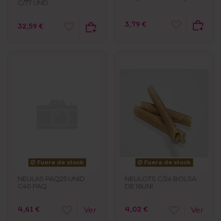
C/77 UND.
3,79 €
32,59 €
Fuera de stock
Fuera de stock
NEULAS PAQ25 UNID
NEULOTS C/24 BOLSA
C40 PAQ
DE 16UNI
4,61 €
4,02 €
Ver
Ver