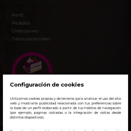
Perfil
Pedidos
Direcciones
Datos personales
Configuración de cookies
Utilizamos cookies propias y de terceros para analizar el uso del sitio
+34 938 140 718
web y mostrarte publicidad relacionada con tus preferencias sobre
la base de un perfil elaborado a partir de tus hábitos de navegación
pedidos@yoveonline.com
(por ejemplo, páginas visitadas o la integración de visitas desde
distintos dispositivos).
Síguenos:
@yoveonline