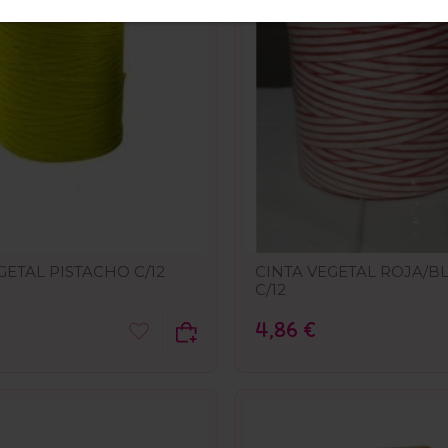
GETAL PISTACHO C/12
CINTA VEGETAL ROJA/B
C/12
4,86 €