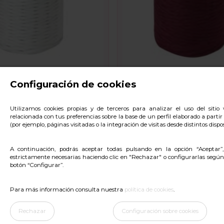
Configuración de cookies
GETAL BLANCA C/ 12
CINTA VEGETAL BURDEO
ROLLOS
Utilizamos cookies propias y de terceros para analizar el uso del siti
relacionada con tus preferencias sobre la base de un perfil elaborado a parti
4,86 €
(por ejemplo, páginas visitadas o la integración de visitas desde distintos dispos
A continuación, podrás aceptar todas pulsando en la opción “Aceptar”
estrictamente necesarias haciendo clic en "Rechazar" o configurarlas según
botón “Configurar”.
Para más información consulta nuestra
política de cookies
.
Rechazar
Configuración sobre cookies