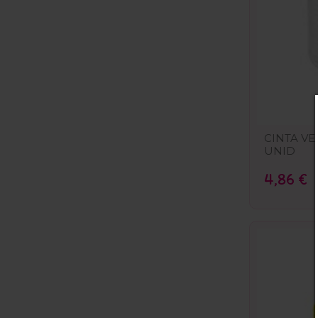
CINTA VE
UNID
4,86 €