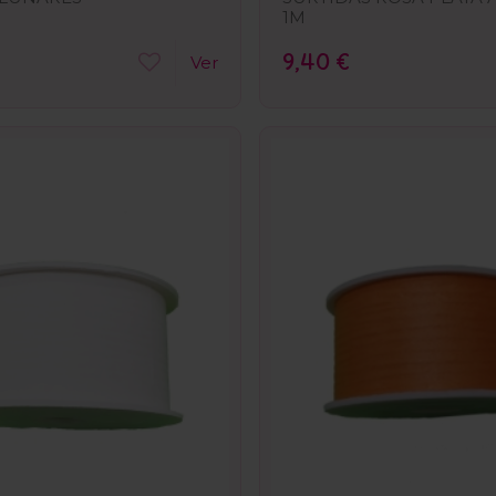
1M
9,40 €
Ver