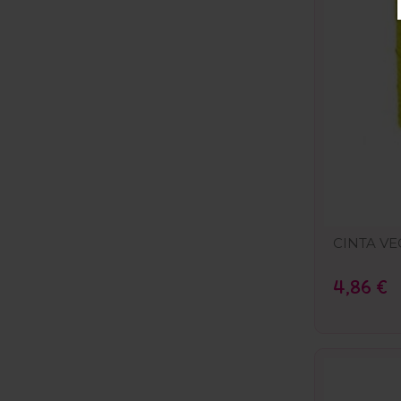
CINTA VE
4,86 €