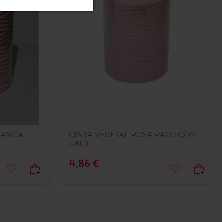
LANCA
CINTA VEGETAL ROSA PALO C/ 12
UND
4,86 €