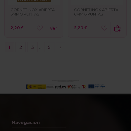
CORNET INOX ABIERTA
CORNET INOX ABIERTA
6MM 6 PUNTAS
5MM 9 PUNTAS
2,20 €
2,20 €
Ver
1
2
3
…
5
Navegación