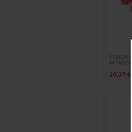
CEREZA 
MITADES 
10,37 €