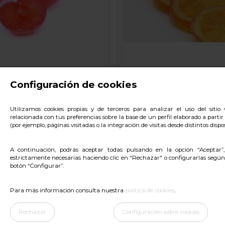
Fuera de stock
Configuración de cookies
ROJA MEDIOS FRUTOS
NARANJA DISCO ESCUR
B/1KG
B/1KG
Utilizamos cookies propias y de terceros para analizar el uso del siti
relacionada con tus preferencias sobre la base de un perfil elaborado a parti
10,69 €
(por ejemplo, páginas visitadas o la integración de visitas desde distintos dispos
Ver
A continuación, podrás aceptar todas pulsando en la opción “Aceptar”
estrictamente necesarias haciendo clic en "Rechazar" o configurarlas según
botón “Configurar”.
Para más información consulta nuestra
política de cookies
.
Rechazar
Configuración sobre cookies