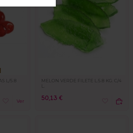
S L/5.8
MELON VERDE FILETE L.5.8 KG. C/4
L.
50,13 €
Ver