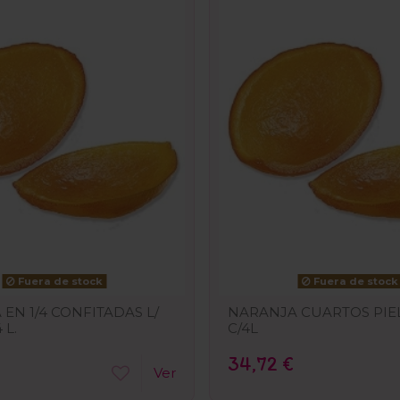
Fuera de stock
Fuera de stock
EN 1/4 CONFITADAS L/
NARANJA CUARTOS PIEL 
 L.
C/4L
34,72 €
Ver