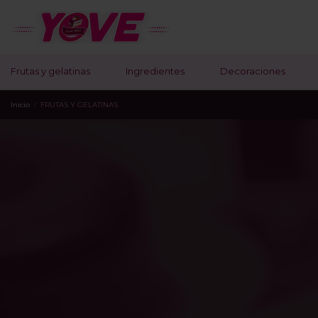
Frutas y gelatinas
Ingredientes
Decoraciones
Inicio
FRUTAS Y GELATINAS