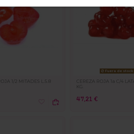
Fuera de stock
OJA 1/2 MITADES L.5.8
CEREZA ROJA 1a C/4 LATA
KG.
47,21 €