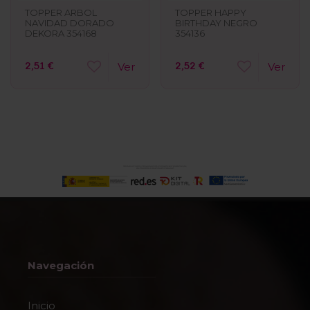
TOPPER ARBOL
TOPPER HAPPY
NAVIDAD DORADO
BIRTHDAY NEGRO
DEKORA 354168
354136
2,51 €
2,52 €
Ver
Ver
Navegación
Inicio