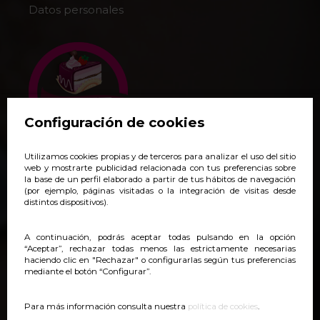
Datos personales
Configuración de cookies
Utilizamos cookies propias y de terceros para analizar el uso del sitio
+34 938 140 718
web y mostrarte publicidad relacionada con tus preferencias sobre
la base de un perfil elaborado a partir de tus hábitos de navegación
pedidos@yoveonline.com
(por ejemplo, páginas visitadas o la integración de visitas desde
distintos dispositivos).
Síguenos:
@yoveonline
A continuación, podrás aceptar todas pulsando en la opción
“Aceptar”, rechazar todas menos las estrictamente necesarias
haciendo clic en "Rechazar" o configurarlas según tus preferencias
mediante el botón “Configurar”.
Para más información consulta nuestra
política de cookies
.