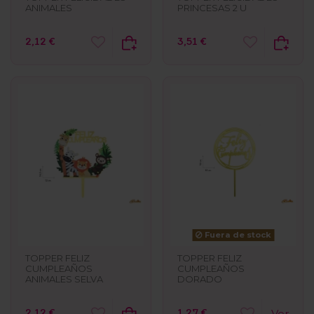
ANIMALES
PRINCESAS 2 U
2,12 €
3,51 €
Fuera de stock
TOPPER FELIZ
TOPPER FELIZ
CUMPLEAÑOS
CUMPLEAÑOS
ANIMALES SELVA
DORADO
2,12 €
1,27 €
Ver