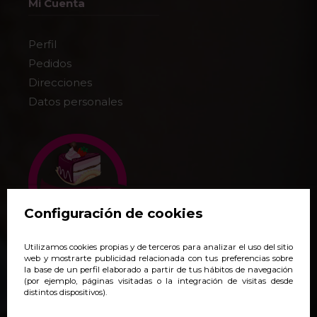
Mi Cuenta
Perfil
Pedidos
Direcciones
Datos personales
Configuración de cookies
Utilizamos cookies propias y de terceros para analizar el uso del sitio
+34 938 140 718
web y mostrarte publicidad relacionada con tus preferencias sobre
la base de un perfil elaborado a partir de tus hábitos de navegación
pedidos@yoveonline.com
(por ejemplo, páginas visitadas o la integración de visitas desde
distintos dispositivos).