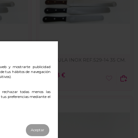
ESPATULA INOX REF.529-14 35 CM.
o web y mostrarte publicidad
r de tus hábitos de navegación
23,38 €
itivos).
, rechazar todas menos las
 tus preferencias mediante el
Aceptar