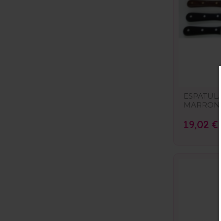
ESPATUL
MARRON
19,02 €