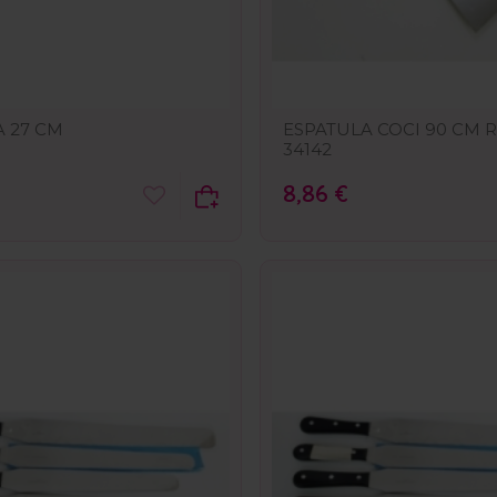
 27 CM
ESPATULA COCI 90 CM R:
34142
8,86 €