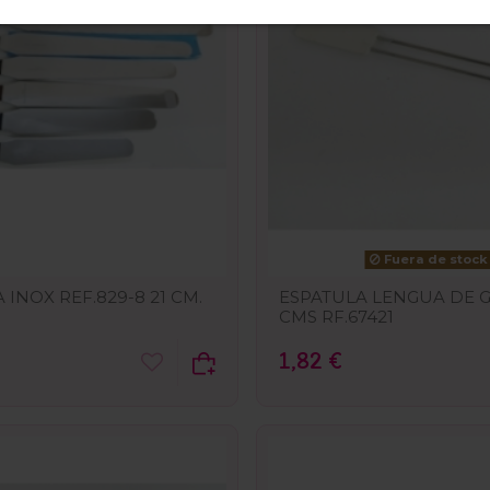
Fuera de stock
 INOX REF.829-8 21 CM.
ESPATULA LENGUA DE 
CMS RF.67421
1,82 €