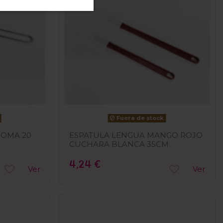
Fuera de stock
GOMA 20
ESPATULA LENGUA MANGO ROJO
CUCHARA BLANCA 35CM
4,24 €
Ver
Ver