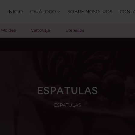
INICIO
CATÁLOGO
SOBRE NOSOTROS
CONT
Moldes
Cartonaje
Utensilios
ESPATULAS
ESPATULAS