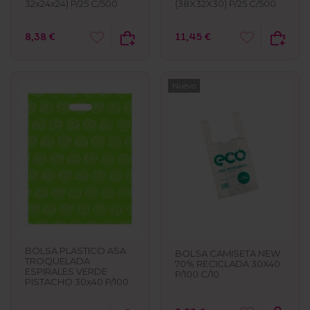
32x24x24) P/25 C/500
(38X32X30) P/25 C/500
8,38 €
11,45 €
Nuevo
BOLSA PLASTICO ASA
BOLSA CAMISETA NEW
TROQUELADA
70% RECICLADA 30X40
ESPIRALES VERDE
P/100 C/10
PISTACHO 30x40 P/100