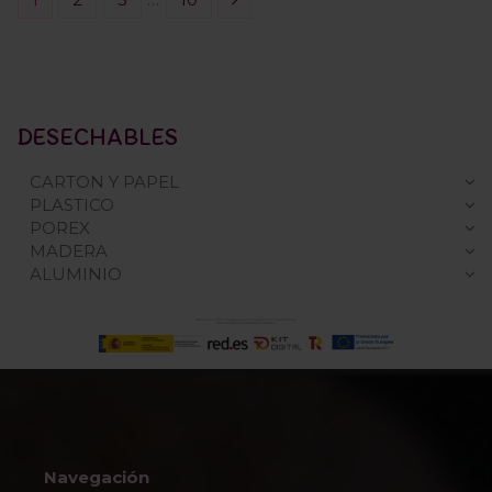
DESECHABLES
CARTON Y PAPEL
PLASTICO
POREX
MADERA
ALUMINIO
Navegación