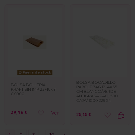
Fuera de stock
BOLSA BOCADILLO
BOLSA BOLLERIA
PAROLE 34G 12+4X35
KRAFT SIN IMP 23+10x41
CM BLANCO/VERDE
C/1000
ANTIGRASA PAQ. 500
CAJA/ 1000 229.24
39,46 €
Ver
25,15 €
1
2
3
…
10