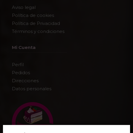
Aviso legal
Política de cookies
Política de Privacidad
Términos y condiciones
Mi Cuenta
Perfil
Pedidos
Direcciones
Datos personales