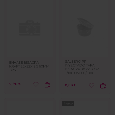
SALSERO PP
ENVASE BISAGRA
INYECTADO TAPA
KRAFT 25X22X12,5 60MM
BISAGRA 90 cc 3 OZ
T/25
T/100 UND C/1000
9,70 €
8,68 €
Nuevo