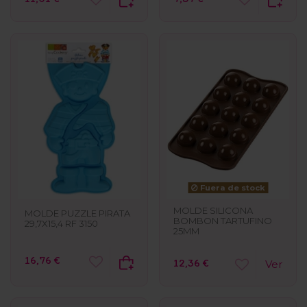
Fuera de stock
MOLDE SILICONA
MOLDE PUZZLE PIRATA
BOMBON TARTUFINO
29,7X15,4 RF 3150
25MM
16,76 €
12,36 €
Ver