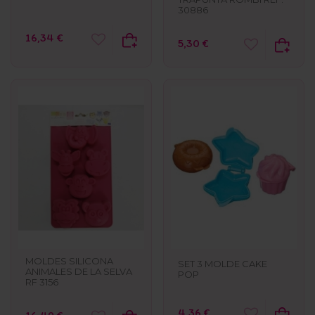
30886
16,34 €
5,30 €
MOLDES SILICONA
SET 3 MOLDE CAKE
ANIMALES DE LA SELVA
POP
RF 3156
4,36 €