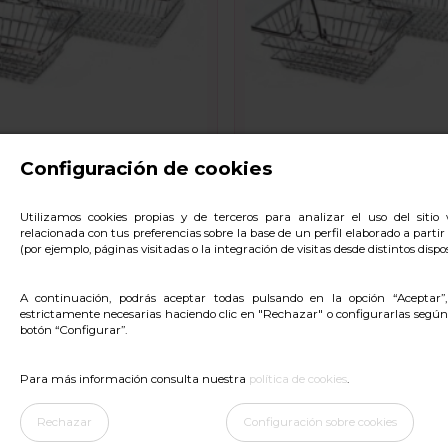
Fuera de stock
Configuración de cookies
TA COMPRA PARA TAPAS
MINI CESTA COMPRA P
TAPAS
Utilizamos cookies propias y de terceros para analizar el uso del siti
relacionada con tus preferencias sobre la base de un perfil elaborado a parti
3,57 €
(por ejemplo, páginas visitadas o la integración de visitas desde distintos dispos
A continuación, podrás aceptar todas pulsando en la opción “Aceptar”
estrictamente necesarias haciendo clic en "Rechazar" o configurarlas según
botón “Configurar”.
Para más información consulta nuestra
política de cookies
.
Rechazar
Configuración sobre cookies