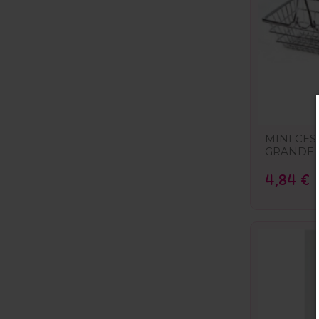
MINI CES
GRANDE
4,84 €