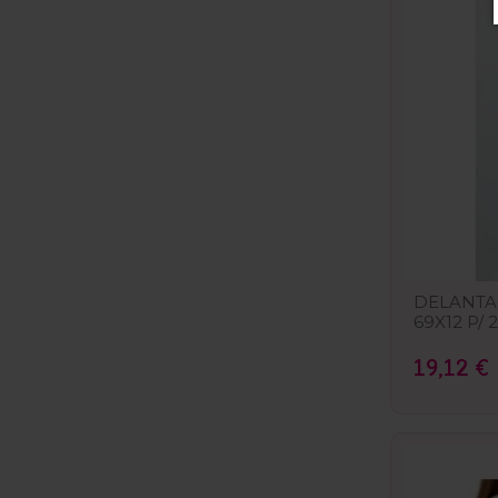
DELANTA
69X12 P/ 
19,12 €