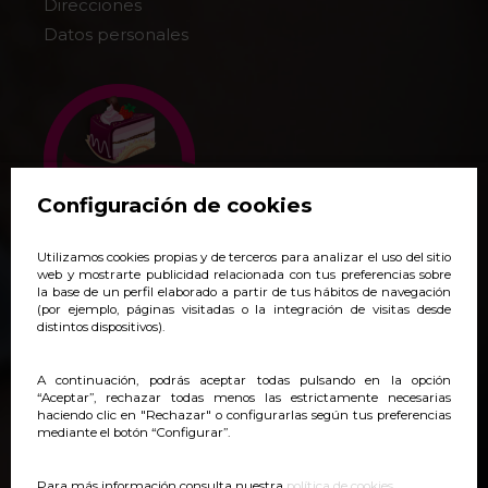
Direcciones
Datos personales
Configuración de cookies
Utilizamos cookies propias y de terceros para analizar el uso del sitio
+34 938 140 718
web y mostrarte publicidad relacionada con tus preferencias sobre
la base de un perfil elaborado a partir de tus hábitos de navegación
pedidos@yoveonline.com
(por ejemplo, páginas visitadas o la integración de visitas desde
distintos dispositivos).
Síguenos:
@yoveonline
A continuación, podrás aceptar todas pulsando en la opción
“Aceptar”, rechazar todas menos las estrictamente necesarias
haciendo clic en "Rechazar" o configurarlas según tus preferencias
mediante el botón “Configurar”.
Para más información consulta nuestra
política de cookies
.