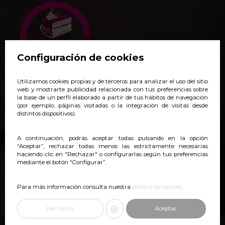
Configuración de cookies
Utilizamos cookies propias y de terceros para analizar el uso del sitio
+34 938 140 718
web y mostrarte publicidad relacionada con tus preferencias sobre
la base de un perfil elaborado a partir de tus hábitos de navegación
pedidos@yoveonline.com
(por ejemplo, páginas visitadas o la integración de visitas desde
distintos dispositivos).
Síguenos:
@yoveonline
A continuación, podrás aceptar todas pulsando en la opción
“Aceptar”, rechazar todas menos las estrictamente necesarias
haciendo clic en "Rechazar" o configurarlas según tus preferencias
mediante el botón “Configurar”.
Para más información consulta nuestra
política de cookies
.
Rechazar
Aceptar
2023 ©yoveonline. Todos los derechos reservados.