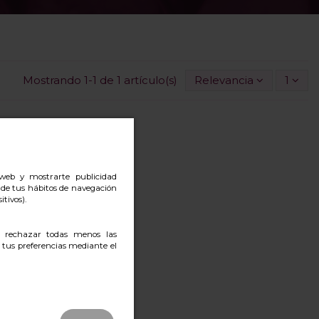
Mostrando 1-1 de 1 artículo(s)
Relevancia
1
o web y mostrarte publicidad
r de tus hábitos de navegación
itivos).
, rechazar todas menos las
 tus preferencias mediante el