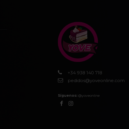
+34 938 140 718
pedidos@yoveonline.com
Síguenos:
@yoveonline