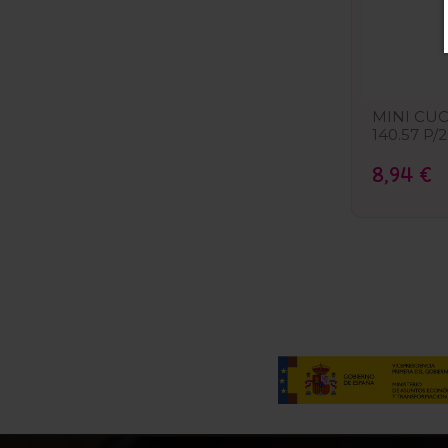
MINI CUC
140.57 P/
8,94 €