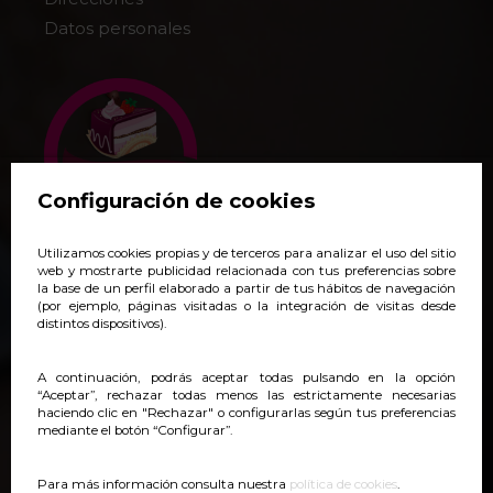
Datos personales
Configuración de cookies
Utilizamos cookies propias y de terceros para analizar el uso del sitio
+34 938 140 718
web y mostrarte publicidad relacionada con tus preferencias sobre
la base de un perfil elaborado a partir de tus hábitos de navegación
pedidos@yoveonline.com
(por ejemplo, páginas visitadas o la integración de visitas desde
distintos dispositivos).
Síguenos:
@yoveonline
A continuación, podrás aceptar todas pulsando en la opción
“Aceptar”, rechazar todas menos las estrictamente necesarias
haciendo clic en "Rechazar" o configurarlas según tus preferencias
mediante el botón “Configurar”.
Para más información consulta nuestra
política de cookies
.