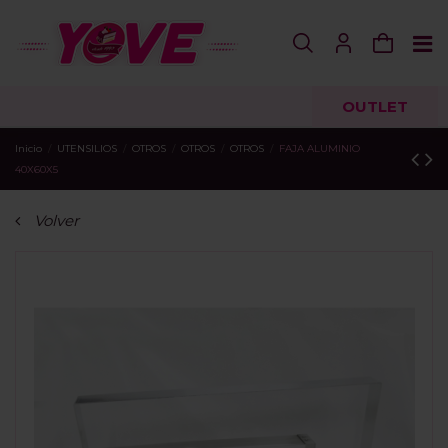
OUTLET
Inicio
UTENSILIOS
OTROS
OTROS
OTROS
FAJA ALUMINIO
40X60X5
Volver