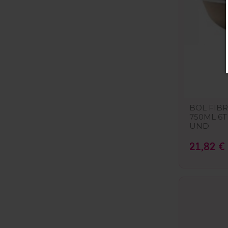
BOL FIBR
750ML 6T
UND
21,82 €