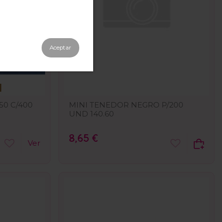
Aceptar
50 C/400
MINI TENEDOR NEGRO P/200
UND 140.60
8,65 €
Ver