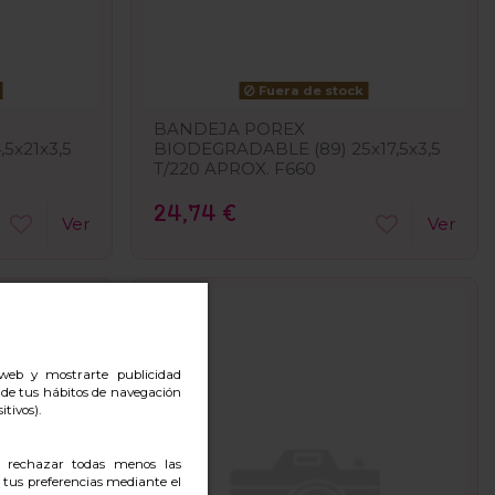
Fuera de stock
BANDEJA POREX
5x21x3,5
BIODEGRADABLE (89) 25x17,5x3,5
T/220 APROX. F660
24,74 €
Ver
Ver
o web y mostrarte publicidad
r de tus hábitos de navegación
itivos).
, rechazar todas menos las
 tus preferencias mediante el