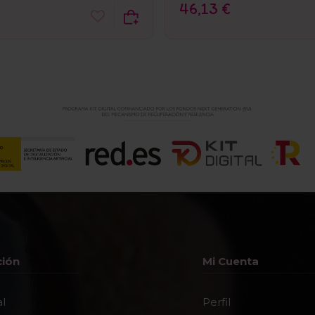
46,13 €
ción
Mi Cuenta
al
Perfil