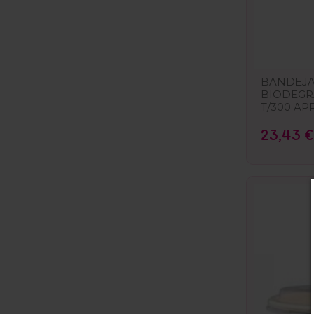
BANDEJA
BIODEGRA
T/300 AP
23,43 €