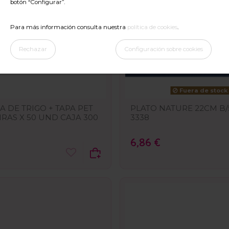
botón “Configurar”.
Para más información consulta nuestra
política de cookies
.
Rechazar
Configuración sobre cookies
Fuera de stock
A DE TRIGO + TAPA PET
PLATO NATURE 22CM B/
IRAS X 50 UND CAJA 300
3338
6,86 €