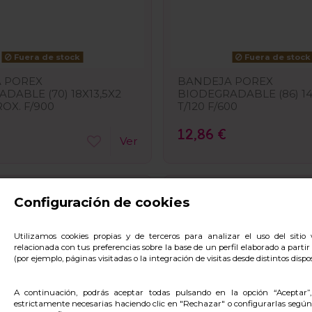
Fuera de stock
Fuera de stock
 POREX
BANDEJA POREX
DABLE (70) 18X13,5X2
BIODEGRADABLE (86) 14,
ROX. F/900
T/120 F/600
12,86 €
Ver
Configuración de cookies
Utilizamos cookies propias y de terceros para analizar el uso del siti
relacionada con tus preferencias sobre la base de un perfil elaborado a parti
(por ejemplo, páginas visitadas o la integración de visitas desde distintos dispos
A continuación, podrás aceptar todas pulsando en la opción “Aceptar”
estrictamente necesarias haciendo clic en "Rechazar" o configurarlas según